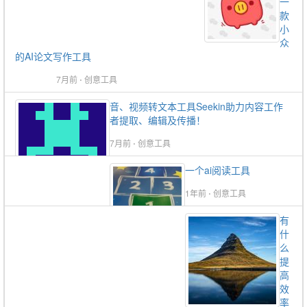
一
款
小
众
的AI论文写作工具
7月前
⋅
创意工具
音、视频转文本工具Seekin助力内容工作
者提取、编辑及传播！
7月前
⋅
创意工具
一个ai阅读工具
1年前
⋅
创意工具
有
什
么
提
高
效
率