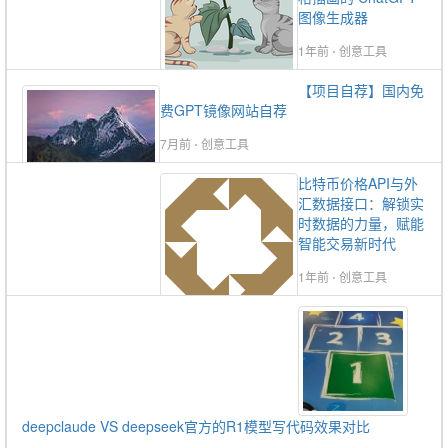
图像生成器
1年前
⋅
创意工具
【项目自荐】国内免
费GPT镜像网站自荐
7月前
⋅
创意工具
比特币价格API与外
汇数据接口：解锁实
时数据的力量，赋能
智能交易新时代
1年前
⋅
创意工具
deepclaude VS deepseek官方的R1模型写代码效果对比