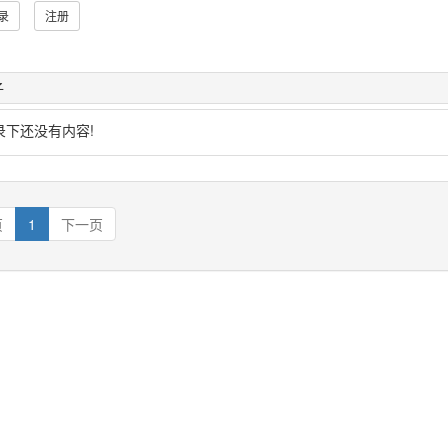
录
注册
子
录下还没有内容!
页
1
下一页