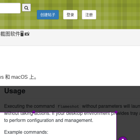
创建帖子
登录
注册
图软件🖥️ 📸
ows 和 macOS 上。