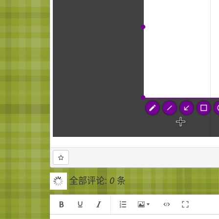
全部评论:
条
0