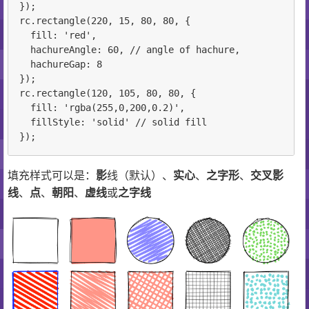
});

rc.rectangle(220, 15, 80, 80, {

  fill: 'red',

  hachureAngle: 60, // angle of hachure,

  hachureGap: 8

});

rc.rectangle(120, 105, 80, 80, {

  fill: 'rgba(255,0,200,0.2)',

  fillStyle: 'solid' // solid fill

填充样式可以是：
影
线（默认）、
实心
、
之字形
、
交叉影
线
、
点
、
朝阳
、
虚线
或
之字线