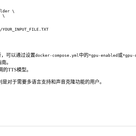
地运行，可以通过设置
中的
或
docker-compose.yml
*gpu-enabled
*gpu-
的指南。
微调的TTS模型。
别是对于需要多语言支持和声音克隆功能的用户。