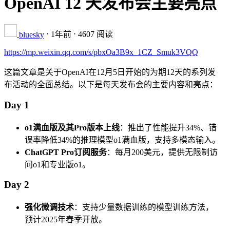
OpenAI 12 天发布会主要亮点
⋅
1年前
⋅ 4607 阅读
bluesky
https://mp.weixin.qq.com/s/pbxOa3B9x_1CZ_Smuk3VQQ
这篇文章是关于OpenAI在12月5日开始的为期12天的系列发
布活动的全面总结。以下是每天发布会的主要内容和亮点：
Day 1
o1满血版及其Pro版本上线
：推出了性能提升34%、错
误率降低34%的推理模型o1满血版，支持多模态输入。
ChatGPT Pro订阅服务
：每月200美元，提供无限制访
问o1和专业版o1。
Day 2
强化微调技术
：支持少量数据训练的模型训练方法，
预计2025年春季开放。