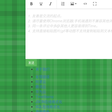
1. 友善是交流的起点。
2. 请尽量使用Chrome浏览器(手机端遇到不兼容其
3. 同一条评论中多@其他人更容易得到Time。
4. 支持直接粘贴图片(gif等动图不支持复制粘贴到文
发送
关于我们
友情链接:
阿里云
腾讯云
华为云
TimeStamp
JSON在线格式化
SQL在线格式化
游戏摸鱼