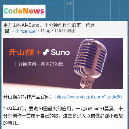
ChatGPT
搜索
用开山猴AI+Suno，十分钟创作你的第一首歌
⋅
1年前
⋅ 14517 阅读
一字YiziPaper
开山猴AI写作产品官网：
https://www.yizigpt.com/?tuid=60
2024年4月，要说AI圈最火的应用，一定非SunoAI莫属，十
分钟创作一首属于自己的歌，这是多少人以前做梦都不敢想
的事儿。