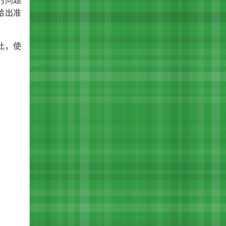
的问题
给出准
此，使