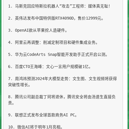
1. 马斯克回应特斯拉机器人“攻击”工程师：媒体真无耻！

2. 英伟达发布中国特供版RTX4090D，售价12999元。

3. OpenAI欲从苹果挖人造硬件。

4. 阿里云再调整：削减定制项目和硬件集成业务。

5. 华为云CodeArts Snap智能开发助手正式开启公测。

6. 百度CTO王海峰：文心一言用户规模破1亿。

7. 周鸿祎预测2024年大模型走势：文生图、文生视频将获得
突破性增长。

8. 腾讯公司副总裁丁珂将退休，腾讯安全将由汤道生直接负
责。

9. 联想正式发布全球首款商务AI PC。

10. 微信AI将于明年1月亮相。
