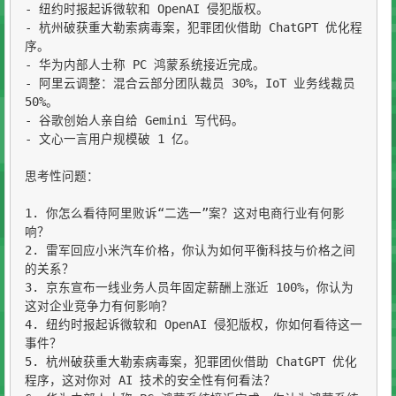
- 纽约时报起诉微软和 OpenAI 侵犯版权。

- 杭州破获重大勒索病毒案，犯罪团伙借助 ChatGPT 优化程
序。

- 华为内部人士称 PC 鸿蒙系统接近完成。

- 阿里云调整：混合云部分团队裁员 30%，IoT 业务线裁员 
50%。

- 谷歌创始人亲自给 Gemini 写代码。

- 文心一言用户规模破 1 亿。

思考性问题：

1. 你怎么看待阿里败诉“二选一”案？这对电商行业有何影
响？

2. 雷军回应小米汽车价格，你认为如何平衡科技与价格之间
的关系？

3. 京东宣布一线业务人员年固定薪酬上涨近 100%，你认为
这对企业竞争力有何影响？

4. 纽约时报起诉微软和 OpenAI 侵犯版权，你如何看待这一
事件？

5. 杭州破获重大勒索病毒案，犯罪团伙借助 ChatGPT 优化
程序，这对你对 AI 技术的安全性有何看法？
