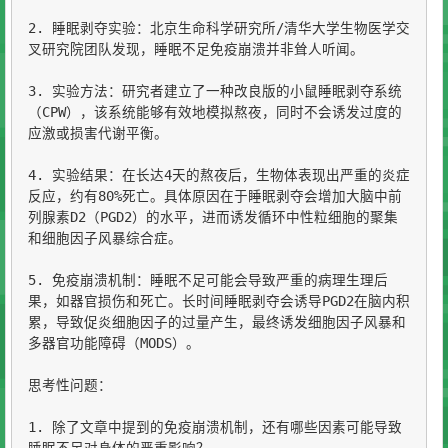
2. 睡眠剥夺实验：北京生命科学研究所/清华大学生物医学交
叉研究院团队发现，睡眠不足免疫崩溃并非耸人听闻。

3. 实验方法：研究者建立了一种改良版的小鼠睡眠剥夺系统
（CPW），该系统能够有效地模拟熬夜，同时不会诱发过度的
应激或损害代谢平衡。

4. 实验结果：在长达4天的熬夜后，生物体表现出严重的炎症
反应，约有80%死亡。具体原因在于睡眠剥夺会增加大脑中前
列腺素D2（PGD2）的水平，进而诱发循环中性粒细胞的聚集
和细胞因子风暴综合症。

5. 免疫崩溃机制：睡眠不足可能会导致严重的病理生理后
果，如器官损伤和死亡。长时间睡眠剥夺会诱导PGD2在脑内积
累，导致促炎细胞因子的过量产生，最终诱发细胞因子风暴和
多器官功能障碍（MODS）。

思考性问题：

1. 除了文章中提到的免疫崩溃机制，还有哪些因素可能导致