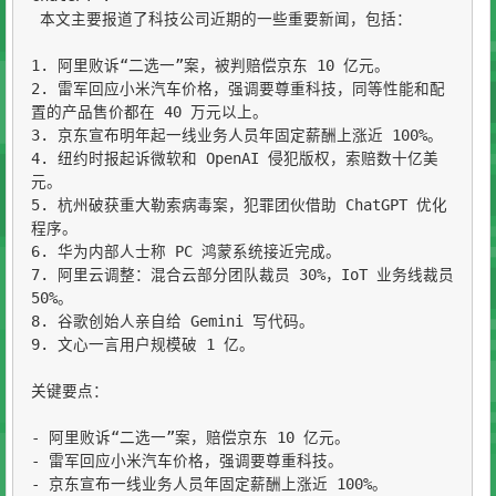
 本文主要报道了科技公司近期的一些重要新闻，包括：

1. 阿里败诉“二选一”案，被判赔偿京东 10 亿元。

2. 雷军回应小米汽车价格，强调要尊重科技，同等性能和配
置的产品售价都在 40 万元以上。

3. 京东宣布明年起一线业务人员年固定薪酬上涨近 100%。

4. 纽约时报起诉微软和 OpenAI 侵犯版权，索赔数十亿美
元。

5. 杭州破获重大勒索病毒案，犯罪团伙借助 ChatGPT 优化
程序。

6. 华为内部人士称 PC 鸿蒙系统接近完成。

7. 阿里云调整：混合云部分团队裁员 30%，IoT 业务线裁员 
50%。

8. 谷歌创始人亲自给 Gemini 写代码。

9. 文心一言用户规模破 1 亿。

关键要点：

- 阿里败诉“二选一”案，赔偿京东 10 亿元。

- 雷军回应小米汽车价格，强调要尊重科技。

- 京东宣布一线业务人员年固定薪酬上涨近 100%。
