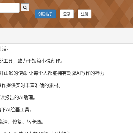
创建帖子
登录
注册
体对话。
m/ AI写小说工具，致力于短篇小说创作。
gjp.com 开山猴的使命 让每个人都能拥有驾驭AI写作的神力
为行政公文写作提供实时丰富准确的素材。
找报告和读报告的AI助理。
l/ 抖音旗下AI绘画工具。
一键抠图、高清、修复、转卡通。