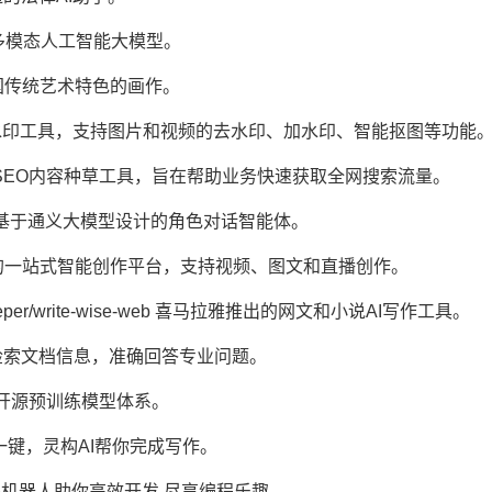
m/ 自研多模态人工智能大模型。
生成具有中国传统艺术特色的画作。
n.com/ 在线去水印工具，支持图片和视频的去水印、加水印、智能抠图等功能
om/ AI赋能的SEO内容种草工具，旨在帮助业务快速获取全网搜索流量。
/xingchen 基于通义大模型设计的角色对话智能体。
com/ 抖音推出的一站式智能创作平台，支持视频、图文和直播创作。
m/gatekeeper/write-wise-web 喜马拉雅推出的网文和小说AI写作工具。
.cn/ 高效检索文档信息，准确回答专业问题。
.com/ 开源预训练模型体系。
/ai 只需一键，灵构AI帮你完成写作。
om/ 智能编程机器人助你高效开发,尽享编程乐趣.