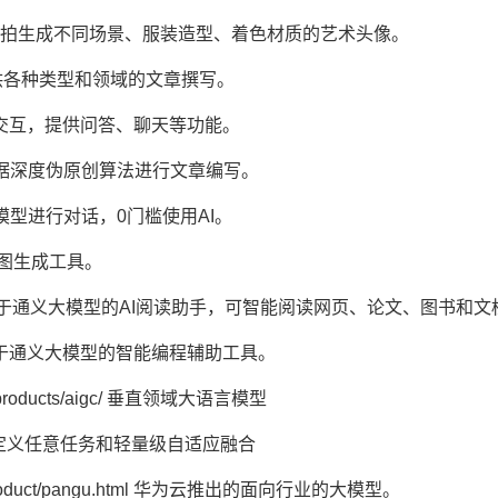
art/ 根据用户的自拍生成不同场景、服装造型、着色材质的艺术头像。
/ 为用户提供各种类型和领域的文章撰写。
 进行自然语言交互，提供问答、聊天等功能。
m/ AI大数据深度伪原创算法进行文章编写。
+ 个AI大模型进行对话，0门槛使用AI。
电商模特图生成工具。
com/zhiwen 基于通义大模型的AI阅读助手，可智能阅读网页、论文、图书和
/lingma 基于通义大模型的智能编程辅助工具。
m/products/aigc/ 垂直领域大语言模型
rg.cn/ 定义任意任务和轻量级自适应融合
om/product/pangu.html 华为云推出的面向行业的大模型。