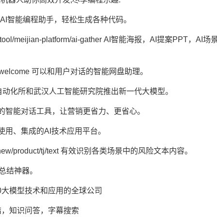
ity-ai.com/ AI智能编程助手，轻松生成各种代码。
jian-tool/meijian-platform/ai-gather AI智能海报，AI提案PPT，AI
/aipan/welcome 可以和用户对话的智能网盘助理。
ac.cn/ 中科院自动化所和武汉人工智能研究院推出新一代大模型。
/ 百度营销推出的智能对话工具，让营销更省力、更省心。
/ 一个发现、使用、集成的AI技术应用平台。
om/new/product/tj/text 有效识别各类场景中的风险文本内容。
内容一键总结神器。
om/ AI2.0大模型技术和应用的全球公司
o/ 视频总结，知识问答，字幕搜索