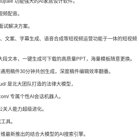
ties/AI-kujiale 功能强大的AI家居设计软件。
制作短视频配音。
I+视频面试解决方案。
/ 短集视频批量剪辑、文案、字幕生成、语音合成等短视频运营功能于一体的短视
话题、微信文章、大段文本，一键生成可下载的高质量PPT，海量模板随意更换。
xfyun.cn/ 通用稿件30分钟共创生成，深度稿件编辑效率翻番。
law.cloud/ 是北大团队打造的法律大模型，
alk.com/ 专属个性AI会话机器人。
帮助市场广告公关人能力超级进化。
码生成工具。
g.cn/ 昆仑万维最新推出的结合大模型的AI搜索引擎。