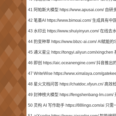
41 阿帕斯大模型 https://www.apusai.co
42 笔墨AI https://www.bimoai.com/ 
43 水印云 https://www.shuiyinyu
44 豹变种草 https://www.bbzc-ai.c
45 通义星尘 https://tongyi.aliyun.com
46 即创 https://aic.oceanengine.
47 WriteWise https://www.ximalaya.co
48 星火文档问答 https://chatdoc.xfyun
49 封神榜大模型 https://fengshenbang-lm
50 灵构 AI 写作助手 https://88lingo.com
51 aiXcoder https://www.aixcoder.c