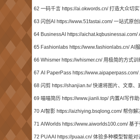
62 一码千言 https://ai.okwords.cn/
63 闪创AI https://www.51fastai.
64 BusinessAI https://aichat.kqbusinessa
65 Fashionlabs https://www.fashio
66 Whismer https://whismer.cn/ 用
67 AI PaperPass https://www.aipaperpas
68 闪剪 https://shanjian.tv/ 快速将
69 喵喵简历 https://www.jianli.top/ 内置
70 AI智影 https://aizhiying.bsqlong.co
71 AlWorlds https://www.aiworlds
72 PUAAI https://puaai.cn/ 体验多种模型