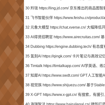
30 羚珑 https://ling.jd.com/ 京东推出的
31 飞书智能伙伴 https://www.feishu.cn/pr
32 元象大模型 https://chat.xverse.
33 AI得贤招聘官 https://www.airecrui
34 Dubbing https://engine.dubbing
35 氢刻AI https://qingk.com/ 卡片笔
36 Timtalk https://timtalkapp.com/
37 知犀AI https://www.swdt.com/ GPT人
38 视觉族 https://www.shijuezu.com/ 基于S
39 X-GPT https://www.x-gpt.cn/ 
40 海瑞智法 https://www.hairuilegal.cn/