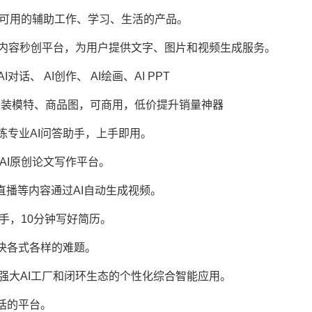
 打造大众切实可用的辅助工作、学习、生活的产品。
com/ 一站式原创内容秒创平台，为用户提供文字、图片和视频生成服务。
i.com/ AI对话、 AI创作、 AI绘画、AI PPT
nlabs.cn/ AI服装模特、商品图，可商用，低价提升销量神器
极简的方式训练专业AI问答助手，上手即用。
s.com/ AI原创论文写作平台。
图片、文章、直播等内容通过AI自动生成视频。
AI写作助手，10分钟写好简历。
m/ 帮你解决各式各样的难题。
100.com/ 基于强大AI工厂和闭环生态的个性化综合智能应用。
智能对话的平台。