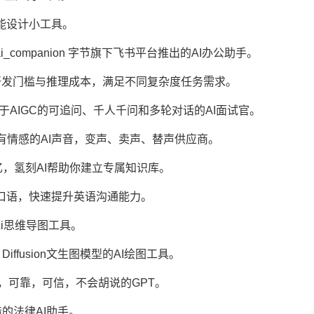
商品图智能设计小工具。
oduct/ai_companion 字节旗下飞书平台推出的AI办公助手。
cn/ 大幅降低开发门槛与推理成本，满足不同复杂度任务需求。
tas.com/ 基于AIGC的可追问、千人千问和多轮对话的AI面试官。
.tech/ 有态度有情感的AI声音，变声、卖声、替声供应商。
记与高效记忆，氢刻AI帮助你建立专属知识库。
 AI学英语、练口语，快速提升英语沟通能力。
工智能Ai思维导图工具。
table Diffusion文生图模型的AI绘图工具。
有搜索，有援引，可靠，可信，不会胡说的GPT。
 律所打造的法律AI助手。