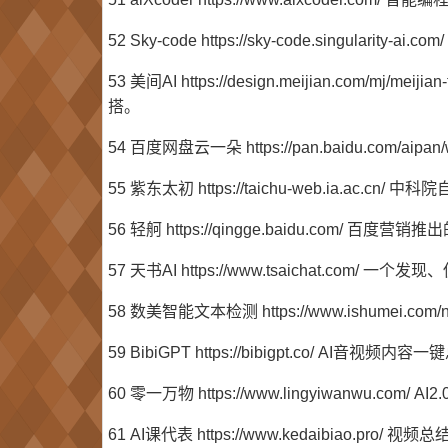
52 Sky-code https://sky-code.singular
53 美间AI https://design.meijian.com/mj/mei
搭。
54 百度网盘云一朵 https://pan.baidu.com
55 紫东太初 https://taichu-web.ia.
56 轻舸 https://qingge.baidu.com
57 天书AI https://www.tsaichat.com
58 数美智能文本检测 https://www.ishumei.c
59 BibiGPT https://bibigpt.co/ AI音视频
60 零一万物 https://www.lingyiwanwu.c
61 AI课代表 https://www.kedaibiao.pr