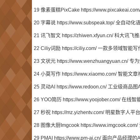
19 像素蛋糕PixCake https://www.pixcake
20 字幕说 https://www.subspeak.top
21 讯飞智文 https://zhiwen.xfyun.cn/ 科
22 Ciliy词励 https://ciliy.com/ 一款多领域
23 文状元 https://www.wenzhuangyu
24 小莫写作 https://www.xiaomo.com/
25 灵动AI https://www.redoon.cn/ 
26 YOO简历 https://www.yoojober.co
27 秒祝 https://mz.yizhentv.com/ 明
28 图像大厨Imgcook https://www.imgcook
29 PMAI https://www.pm-ai.cn/ 面向产品