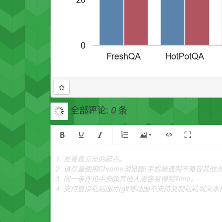
全部评论:
条
0
1. 友善是交流的起点。
2. 请尽量使用Chrome浏览器(手机端遇到不兼容其
3. 同一条评论中多@其他人更容易得到Time。
4. 支持直接粘贴图片(gif等动图不支持复制粘贴到文