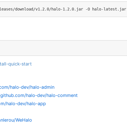
leases/download/v1.2.0/halo-1.2.0.jar -O halo-latest.jar
tall-quick-start
b.com/halo-dev/halo-admin
//github.com/halo-dev/halo-comment
com/halo-dev/halo-app
anlerou/WeHalo