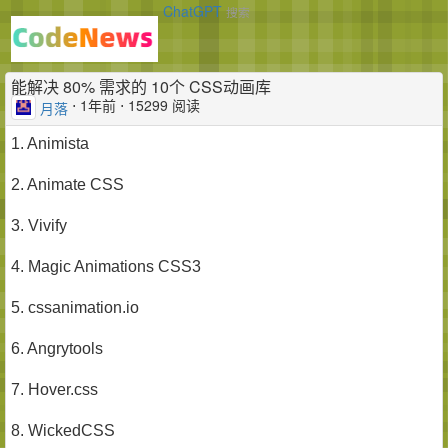
ChatGPT
搜索
能解决 80% 需求的 10个 CSS动画库
⋅
1年前
⋅ 15299 阅读
月落
1. Animista
2. Animate CSS
3. Vivify
4. Magic Animations CSS3
5. cssanimation.io
6. Angrytools
7. Hover.css
8. WickedCSS